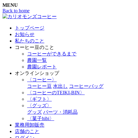
MENU
Back to home
トップページ
お知らせ
私たちのこと
コーヒー豆のこと
コーヒーができるまで
農園一覧
農園レポート
オンラインショップ
〈コーヒー〉
コーヒー豆
水出し
コーヒーバッグ
〈コーヒーのTEIKI-BIN〉
〈ギフト〉
〈グッズ〉
グッズ
パーツ・消耗品
〈菓子hibi〉
業務用卸販売
店舗のこと
ログイン