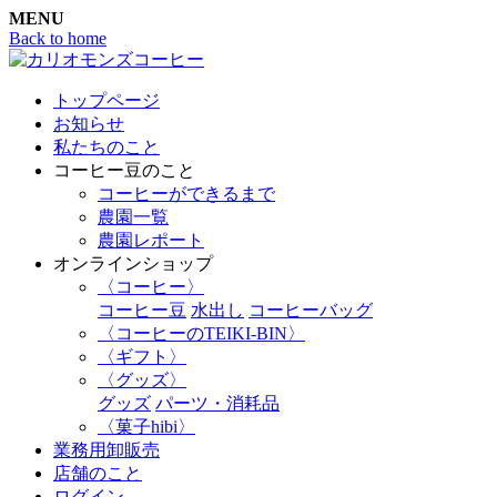
MENU
Back to home
トップページ
お知らせ
私たちのこと
コーヒー豆のこと
コーヒーができるまで
農園一覧
農園レポート
オンラインショップ
〈コーヒー〉
コーヒー豆
水出し
コーヒーバッグ
〈コーヒーのTEIKI-BIN〉
〈ギフト〉
〈グッズ〉
グッズ
パーツ・消耗品
〈菓子hibi〉
業務用卸販売
店舗のこと
ログイン