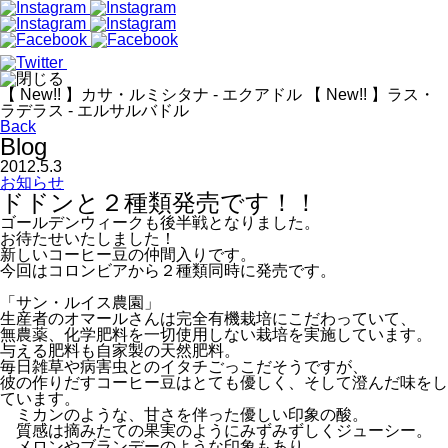
【 New!! 】カサ・ルミシタナ - エクアドル
【 New!! 】ラス・
ラデラス - エルサルバドル
Back
Blog
2012.5.3
お知らせ
ドドンと２種類発売です！！
ゴールデンウィークも後半戦となりました。
お待たせいたしました！
新しいコーヒー豆の仲間入りです。
今回はコロンビアから２種類同時に発売です。
「サン・ルイス農園」
生産者のオマールさんは完全有機栽培にこだわっていて、
無農薬、化学肥料を一切使用しない栽培を実施しています。
与える肥料も自家製の天然肥料。
毎日雑草や病害虫とのイタチごっこだそうですが、
彼の作りだすコーヒー豆はとても優しく、そして澄んだ味をし
ています。
ミカンのような、甘さを伴った優しい印象の酸。
質感は摘みたての果実のようにみずみずしくジューシー。
メロンやブランデーのような印象もあり、