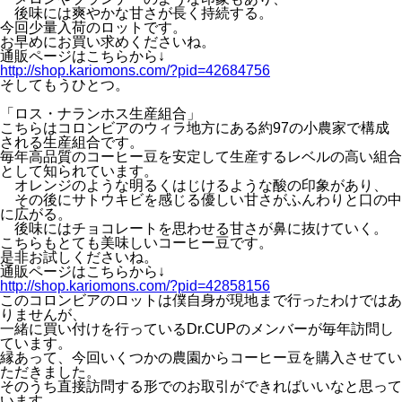
後味には爽やかな甘さが長く持続する。
今回少量入荷のロットです。
お早めにお買い求めくださいね。
通販ページはこちらから↓
http://shop.kariomons.com/?pid=42684756
そしてもうひとつ。
「ロス・ナランホス生産組合」
こちらはコロンビアのウィラ地方にある約97の小農家で構成
される生産組合です。
毎年高品質のコーヒー豆を安定して生産するレベルの高い組合
として知られています。
オレンジのような明るくはじけるような酸の印象があり、
その後にサトウキビを感じる優しい甘さがふんわりと口の中
に広がる。
後味にはチョコレートを思わせる甘さが鼻に抜けていく。
こちらもとても美味しいコーヒー豆です。
是非お試しくださいね。
通販ページはこちらから↓
http://shop.kariomons.com/?pid=42858156
このコロンビアのロットは僕自身が現地まで行ったわけではあ
りませんが、
一緒に買い付けを行っているDr.CUPのメンバーが毎年訪問し
ています。
縁あって、今回いくつかの農園からコーヒー豆を購入させてい
ただきました。
そのうち直接訪問する形でのお取引ができればいいなと思って
います。