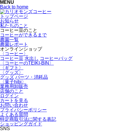
MENU
Back to home
トップページ
お知らせ
私たちのこと
コーヒー豆のこと
コーヒーができるまで
農園一覧
農園レポート
オンラインショップ
〈コーヒー〉
コーヒー豆
水出し
コーヒーバッグ
〈コーヒーのTEIKI-BIN〉
〈ギフト〉
〈グッズ〉
グッズ
パーツ・消耗品
〈菓子hibi〉
業務用卸販売
店舗のこと
ログイン
カートを見る
お問い合わせ
プライバシーポリシー
よくある質問
特定商取引法に関する表記
ショッピングガイド
SNS