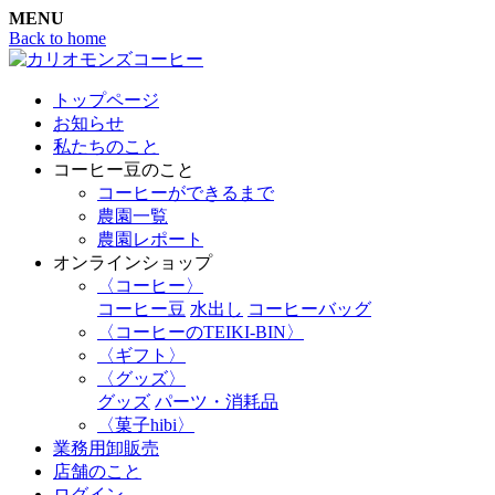
MENU
Back to home
トップページ
お知らせ
私たちのこと
コーヒー豆のこと
コーヒーができるまで
農園一覧
農園レポート
オンラインショップ
〈コーヒー〉
コーヒー豆
水出し
コーヒーバッグ
〈コーヒーのTEIKI-BIN〉
〈ギフト〉
〈グッズ〉
グッズ
パーツ・消耗品
〈菓子hibi〉
業務用卸販売
店舗のこと
ログイン