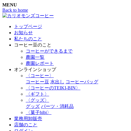
MENU
Back to home
トップページ
お知らせ
私たちのこと
コーヒー豆のこと
コーヒーができるまで
農園一覧
農園レポート
オンラインショップ
〈コーヒー〉
コーヒー豆
水出し
コーヒーバッグ
〈コーヒーのTEIKI-BIN〉
〈ギフト〉
〈グッズ〉
グッズ
パーツ・消耗品
〈菓子hibi〉
業務用卸販売
店舗のこと
ログイン