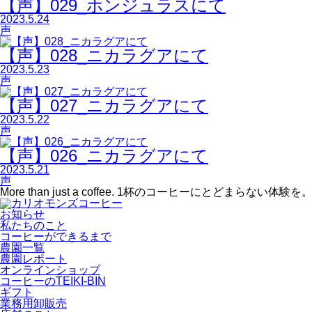
【声】029_ホンジュラスにて
2023.5.24
声
【声】028_ニカラグアにて
2023.5.23
声
【声】027_ニカラグアにて
2023.5.22
声
【声】026_ニカラグアにて
2023.5.21
声
More than just a coffee.
1杯のコーヒーにとどまらない体験を
お知らせ
私たちのこと
コーヒーができるまで
農園一覧
農園レポート
オンラインショップ
コーヒーのTEIKI-BIN
ギフト
業務用卸販売