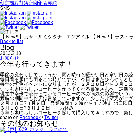
特定商取引法に関する表記
SNS
【 New!! 】カサ・ルミシタナ - エクアドル
【 New!! 】ラス
Back to list
Blog
2013.2.13
お知らせ
今年も行ってきます！
季節の変わり目でしょうか、雨と晴れと暖かい日と寒い日の繰
毎日着る服にも困るこの時期ですが、今日はまたひんやりとし
毎年の恒例イベントになりましたが、２月２８日から３月１
いつも素晴らしいコーヒーを作ってくれる農家さんへ、定期的
現在中南米で流行っているコーヒーの木の病気の影響でいつも
渡航の期間中もお店は営業していますが、少しだけ変更がござ
２月２８日?３月９日 営業時間１２時から１７時まで(日曜日
３月１０日?３月１２日 お休み
今年も素晴らしいコーヒーを探して購入してきますので、楽し
share on
Facebook
/
Twitter
その他のお知らせ