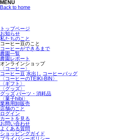
MENU
Back to home
トップページ
お知らせ
私たちのこと
コーヒー豆のこと
コーヒーができるまで
農園一覧
農園レポート
オンラインショップ
〈コーヒー〉
コーヒー豆
水出し
コーヒーバッグ
〈コーヒーのTEIKI-BIN〉
〈ギフト〉
〈グッズ〉
グッズ
パーツ・消耗品
〈菓子hibi〉
業務用卸販売
店舗のこと
ログイン
カートを見る
お問い合わせ
よくある質問
ショッピングガイド
プライバシーポリシー