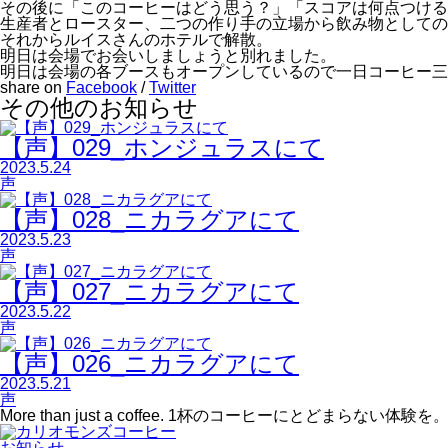
その後に「このコーヒーはどう思う？」「スコアは何点つけ
生産者とロースター、二つの作り手の立場から飲み物としての
それからルイスさんのホテルで解散。
明日は会場でお会いしましょうと別れました。
明日は会場の各ブースもオープンしているので一日コーヒー三
share on
Facebook
/
Twitter
その他のお知らせ
【声】029_ホンジュラスにて
2023.5.24
声
【声】028_ニカラグアにて
2023.5.23
声
【声】027_ニカラグアにて
2023.5.22
声
【声】026_ニカラグアにて
2023.5.21
声
More than just a coffee.
1杯のコーヒーにとどまらない体験を
お知らせ