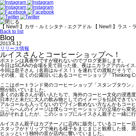
【 New!! 】カサ・ルミシタナ - エクアドル
【 New!! 】ラス
Back to list
Blog
2013.4.12
リリース情報
ルイスさんとコーヒーショップへ！
ボストンは真夜中ですが寝れないのでブログ更新します。
今日はSCAAの会場を見て回った後、夜はニカラグアのルイ
今回は息子さん（名前はルイス！）を連れての渡航だそうで、
その後、近くの公園沿いにあるコーヒーショップ「Thinking C
ここはポートランド発のコーヒーショップ「スタンプタウン」
態が続いていました。
多くのお客さんが若い人たちで、海外のコーヒー文化の浸透度
日本だと未だに大人の飲み物としてのイメージを払拭できてい
アルコールも入ってないのでワイン飲めない方なんかもコーヒ
ここらへんのイメージは僕らコーヒーショップの立場から変化
話がそれましたが、このショップにルイスさん親子と一緒に行
ルイスさん親子はカプチーノに店内に販売しているコーヒー豆を購
スタッフがドリップで淹れる様子をまじまじと観察した後、席
ヒュッという独特の音が店内に響いていました。