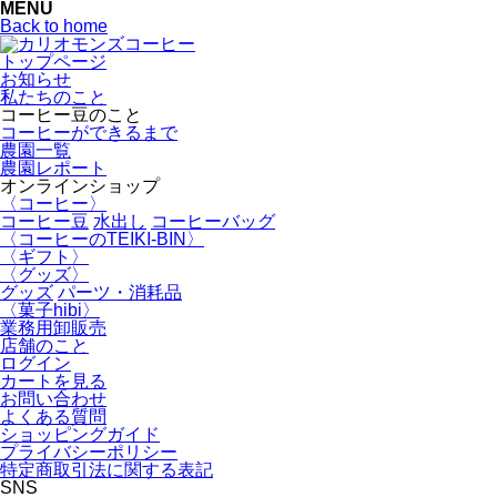
MENU
Back to home
トップページ
お知らせ
私たちのこと
コーヒー豆のこと
コーヒーができるまで
農園一覧
農園レポート
オンラインショップ
〈コーヒー〉
コーヒー豆
水出し
コーヒーバッグ
〈コーヒーのTEIKI-BIN〉
〈ギフト〉
〈グッズ〉
グッズ
パーツ・消耗品
〈菓子hibi〉
業務用卸販売
店舗のこと
ログイン
カートを見る
お問い合わせ
よくある質問
ショッピングガイド
プライバシーポリシー
特定商取引法に関する表記
SNS