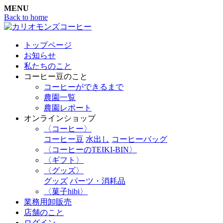
MENU
Back to home
トップページ
お知らせ
私たちのこと
コーヒー豆のこと
コーヒーができるまで
農園一覧
農園レポート
オンラインショップ
〈コーヒー〉
コーヒー豆
水出し
コーヒーバッグ
〈コーヒーのTEIKI-BIN〉
〈ギフト〉
〈グッズ〉
グッズ
パーツ・消耗品
〈菓子hibi〉
業務用卸販売
店舗のこと
ログイン