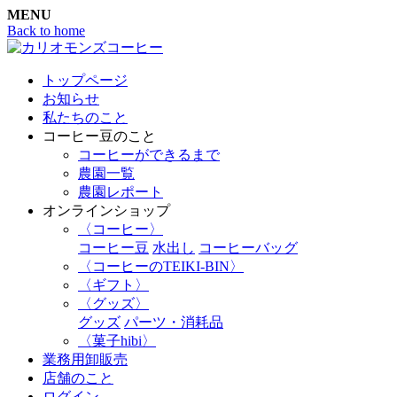
MENU
Back to home
トップページ
お知らせ
私たちのこと
コーヒー豆のこと
コーヒーができるまで
農園一覧
農園レポート
オンラインショップ
〈コーヒー〉
コーヒー豆
水出し
コーヒーバッグ
〈コーヒーのTEIKI-BIN〉
〈ギフト〉
〈グッズ〉
グッズ
パーツ・消耗品
〈菓子hibi〉
業務用卸販売
店舗のこと
ログイン