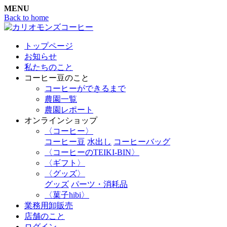
MENU
Back to home
トップページ
お知らせ
私たちのこと
コーヒー豆のこと
コーヒーができるまで
農園一覧
農園レポート
オンラインショップ
〈コーヒー〉
コーヒー豆
水出し
コーヒーバッグ
〈コーヒーのTEIKI-BIN〉
〈ギフト〉
〈グッズ〉
グッズ
パーツ・消耗品
〈菓子hibi〉
業務用卸販売
店舗のこと
ログイン