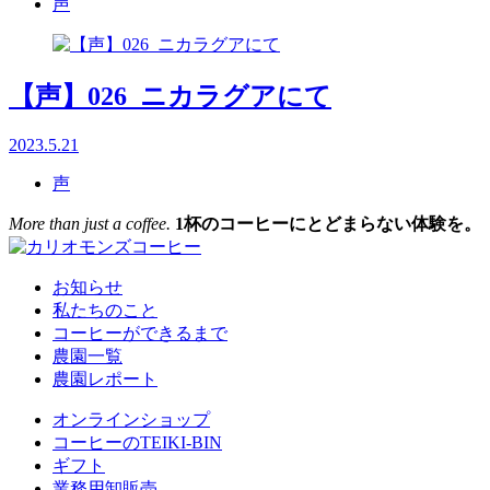
声
【声】026_ニカラグアにて
2023.5.21
声
More than just a coffee.
1杯のコーヒーにとどまらない体験を。
お知らせ
私たちのこと
コーヒーができるまで
農園一覧
農園レポート
オンラインショップ
コーヒーのTEIKI-BIN
ギフト
業務用卸販売