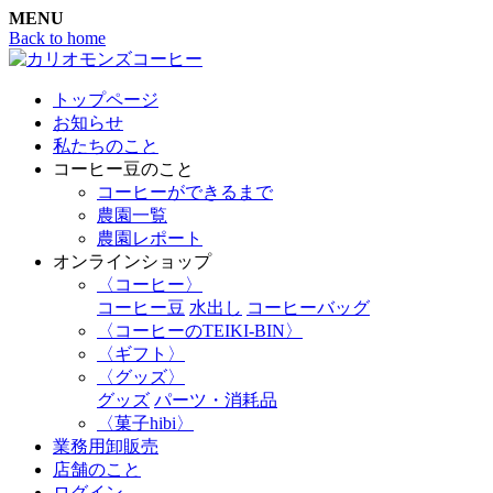
MENU
Back to home
トップページ
お知らせ
私たちのこと
コーヒー豆のこと
コーヒーができるまで
農園一覧
農園レポート
オンラインショップ
〈コーヒー〉
コーヒー豆
水出し
コーヒーバッグ
〈コーヒーのTEIKI-BIN〉
〈ギフト〉
〈グッズ〉
グッズ
パーツ・消耗品
〈菓子hibi〉
業務用卸販売
店舗のこと
ログイン