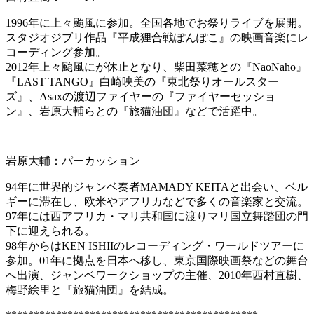
1996年に上々颱風に参加。全国各地でお祭りライブを展開。
スタジオジブリ作品『平成狸合戦ぽんぽこ』の映画音楽にレ
コーディング参加。
2012年上々颱風にが休止となり、柴田菜穂との『NaoNaho』
『LAST TANGO』白崎映美の『東北祭りオールスター
ズ』、Asaxの渡辺ファイヤーの『ファイヤーセッショ
ン』、岩原大輔らとの『旅猫油団』などで活躍中。
岩原大輔：パーカッション
94年に世界的ジャンベ奏者MAMADY KEITAと出会い、ベル
ギーに滞在し、欧米やアフリカなどで多くの音楽家と交流。
97年には西アフリカ・マリ共和国に渡りマリ国立舞踏団の門
下に迎えられる。
98年からはKEN ISHIIのレコーディング・ワールドツアーに
参加。01年に拠点を日本へ移し、東京国際映画祭などの舞台
へ出演、ジャンベワークショップの主催、2010年西村直樹、
梅野絵里と『旅猫油団』を結成。