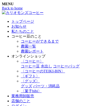
MENU
Back to home
トップページ
お知らせ
私たちのこと
コーヒー豆のこと
コーヒーができるまで
農園一覧
農園レポート
オンラインショップ
〈コーヒー〉
コーヒー豆
水出し
コーヒーバッグ
〈コーヒーのTEIKI-BIN〉
〈ギフト〉
〈グッズ〉
グッズ
パーツ・消耗品
〈菓子hibi〉
業務用卸販売
店舗のこと
ログイン