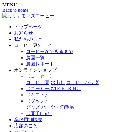
MENU
Back to home
トップページ
お知らせ
私たちのこと
コーヒー豆のこと
コーヒーができるまで
農園一覧
農園レポート
オンラインショップ
〈コーヒー〉
コーヒー豆
水出し
コーヒーバッグ
〈コーヒーのTEIKI-BIN〉
〈ギフト〉
〈グッズ〉
グッズ
パーツ・消耗品
〈菓子hibi〉
業務用卸販売
店舗のこと
ログイン