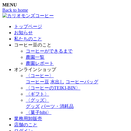
MENU
Back to home
トップページ
お知らせ
私たちのこと
コーヒー豆のこと
コーヒーができるまで
農園一覧
農園レポート
オンラインショップ
〈コーヒー〉
コーヒー豆
水出し
コーヒーバッグ
〈コーヒーのTEIKI-BIN〉
〈ギフト〉
〈グッズ〉
グッズ
パーツ・消耗品
〈菓子hibi〉
業務用卸販売
店舗のこと
ログイン