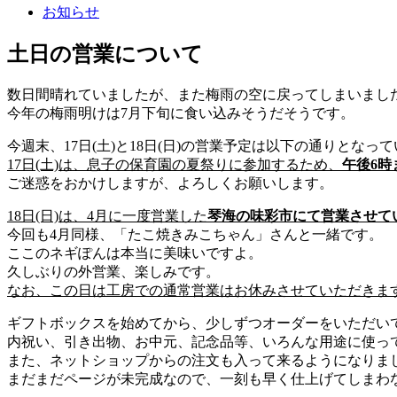
お知らせ
土日の営業について
数日間晴れていましたが、また梅雨の空に戻ってしまいまし
今年の梅雨明けは7月下旬に食い込みそうだそうです。
今週末、17日(土)と18日(日)の営業予定は以下の通りとなっ
17日(土)は、息子の保育園の夏祭りに参加するため、
午後6
ご迷惑をおかけしますが、よろしくお願いします。
18日(日)は、4月に一度営業した
琴海の味彩市にて営業させて
今回も4月同様、「たこ焼きみこちゃん」さんと一緒です。
ここのネギぽんは本当に美味いですよ。
久しぶりの外営業、楽しみです。
なお、この日は工房での通常営業はお休みさせていただきま
ギフトボックスを始めてから、少しずつオーダーをいただい
内祝い、引き出物、お中元、記念品等、いろんな用途に使っ
また、ネットショップからの注文も入って来るようになりま
まだまだページが未完成なので、一刻も早く仕上げてしまわ