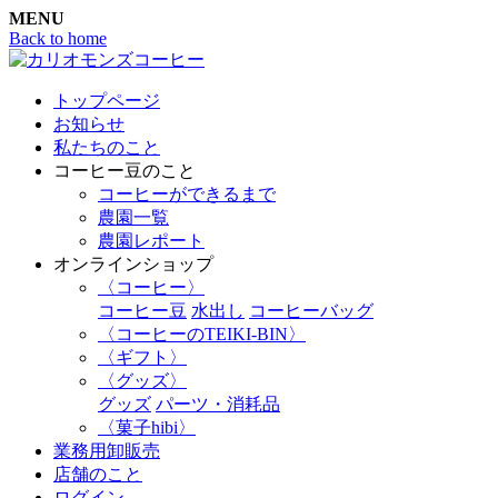
MENU
Back to home
トップページ
お知らせ
私たちのこと
コーヒー豆のこと
コーヒーができるまで
農園一覧
農園レポート
オンラインショップ
〈コーヒー〉
コーヒー豆
水出し
コーヒーバッグ
〈コーヒーのTEIKI-BIN〉
〈ギフト〉
〈グッズ〉
グッズ
パーツ・消耗品
〈菓子hibi〉
業務用卸販売
店舗のこと
ログイン