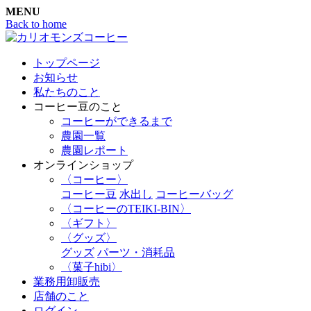
MENU
Back to home
トップページ
お知らせ
私たちのこと
コーヒー豆のこと
コーヒーができるまで
農園一覧
農園レポート
オンラインショップ
〈コーヒー〉
コーヒー豆
水出し
コーヒーバッグ
〈コーヒーのTEIKI-BIN〉
〈ギフト〉
〈グッズ〉
グッズ
パーツ・消耗品
〈菓子hibi〉
業務用卸販売
店舗のこと
ログイン