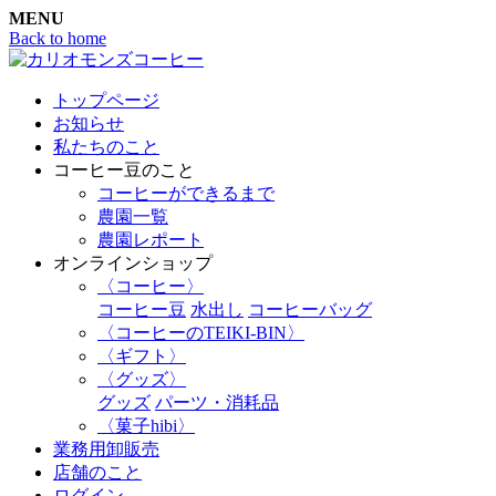
MENU
Back to home
トップページ
お知らせ
私たちのこと
コーヒー豆のこと
コーヒーができるまで
農園一覧
農園レポート
オンラインショップ
〈コーヒー〉
コーヒー豆
水出し
コーヒーバッグ
〈コーヒーのTEIKI-BIN〉
〈ギフト〉
〈グッズ〉
グッズ
パーツ・消耗品
〈菓子hibi〉
業務用卸販売
店舗のこと
ログイン