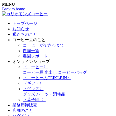
MENU
Back to home
トップページ
お知らせ
私たちのこと
コーヒー豆のこと
コーヒーができるまで
農園一覧
農園レポート
オンラインショップ
〈コーヒー〉
コーヒー豆
水出し
コーヒーバッグ
〈コーヒーのTEIKI-BIN〉
〈ギフト〉
〈グッズ〉
グッズ
パーツ・消耗品
〈菓子hibi〉
業務用卸販売
店舗のこと
ログイン