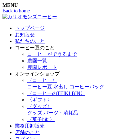
MENU
Back to home
トップページ
お知らせ
私たちのこと
コーヒー豆のこと
コーヒーができるまで
農園一覧
農園レポート
オンラインショップ
〈コーヒー〉
コーヒー豆
水出し
コーヒーバッグ
〈コーヒーのTEIKI-BIN〉
〈ギフト〉
〈グッズ〉
グッズ
パーツ・消耗品
〈菓子hibi〉
業務用卸販売
店舗のこと
ログイン