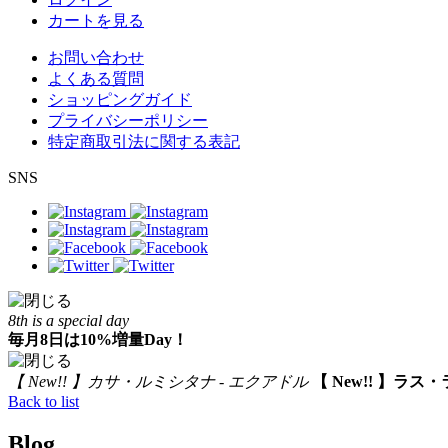
カートを見る
お問い合わせ
よくある質問
ショッピングガイド
プライバシーポリシー
特定商取引法に関する表記
SNS
8th is a special day
毎月8日は10%増量Day！
【 New!! 】カサ・ルミシタナ - エクアドル
【 New!! 】ラス
Back to list
Blog