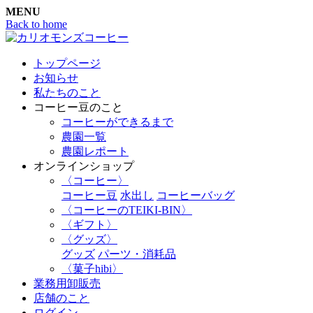
MENU
Back to home
トップページ
お知らせ
私たちのこと
コーヒー豆のこと
コーヒーができるまで
農園一覧
農園レポート
オンラインショップ
〈コーヒー〉
コーヒー豆
水出し
コーヒーバッグ
〈コーヒーのTEIKI-BIN〉
〈ギフト〉
〈グッズ〉
グッズ
パーツ・消耗品
〈菓子hibi〉
業務用卸販売
店舗のこと
ログイン