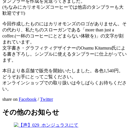
タンブラーを作成を見送ってきました。
(ちなみにカリオモンズコーヒーでは他店のタンブラーも大
歓迎です
!!
)
今回作成したものにはカリオモンズのロゴがありません。そ
の代わり、私たちのスローガンである「
more than just a
coffee.
(一杯のコーヒーにとどまらない体験を)」の文字が刻
まれています。
文字書き・グラフィティデザイナーの
Osamu Kitamura
氏によ
る書き下ろし。シンプルに使えるタンブラーに仕上がってい
ます。
本日より各店舗で販売を開始いたしました。各色
1
,
540
円。
どうぞお手にとってご覧ください。
オンラインショップでの取り扱いは今しばらくお待ちくださ
い。
share on
Facebook
/
Twitter
その他のお知らせ