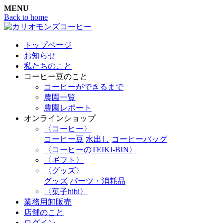
MENU
Back to home
トップページ
お知らせ
私たちのこと
コーヒー豆のこと
コーヒーができるまで
農園一覧
農園レポート
オンラインショップ
〈コーヒー〉
コーヒー豆
水出し
コーヒーバッグ
〈コーヒーのTEIKI-BIN〉
〈ギフト〉
〈グッズ〉
グッズ
パーツ・消耗品
〈菓子hibi〉
業務用卸販売
店舗のこと
ログイン