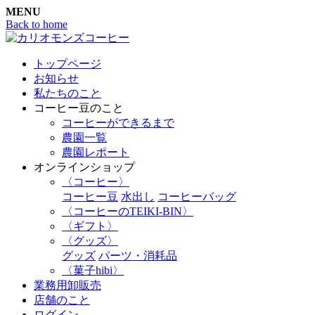
MENU
Back to home
トップページ
お知らせ
私たちのこと
コーヒー豆のこと
コーヒーができるまで
農園一覧
農園レポート
オンラインショップ
〈コーヒー〉
コーヒー豆
水出し
コーヒーバッグ
〈コーヒーのTEIKI-BIN〉
〈ギフト〉
〈グッズ〉
グッズ
パーツ・消耗品
〈菓子hibi〉
業務用卸販売
店舗のこと
ログイン