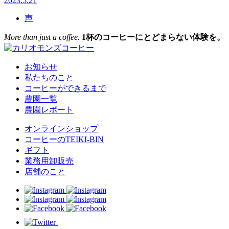
2023.5.21
声
More than just a coffee.
1杯のコーヒーにとどまらない体験を。
お知らせ
私たちのこと
コーヒーができるまで
農園一覧
農園レポート
オンラインショップ
コーヒーのTEIKI-BIN
ギフト
業務用卸販売
店舗のこと