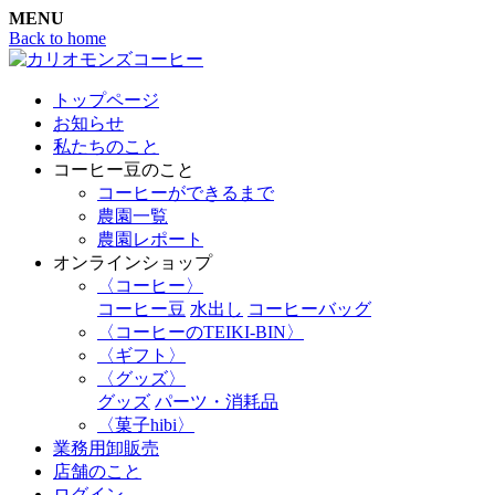
MENU
Back to home
トップページ
お知らせ
私たちのこと
コーヒー豆のこと
コーヒーができるまで
農園一覧
農園レポート
オンラインショップ
〈コーヒー〉
コーヒー豆
水出し
コーヒーバッグ
〈コーヒーのTEIKI-BIN〉
〈ギフト〉
〈グッズ〉
グッズ
パーツ・消耗品
〈菓子hibi〉
業務用卸販売
店舗のこと
ログイン