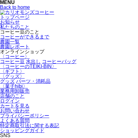
MENU
Back to home
トップページ
お知らせ
私たちのこと
コーヒー豆のこと
コーヒーができるまで
農園一覧
農園レポート
オンラインショップ
〈コーヒー〉
コーヒー豆
水出し
コーヒーバッグ
〈コーヒーのTEIKI-BIN〉
〈ギフト〉
〈グッズ〉
グッズ
パーツ・消耗品
〈菓子hibi〉
業務用卸販売
店舗のこと
ログイン
カートを見る
お問い合わせ
プライバシーポリシー
よくある質問
特定商取引法に関する表記
ショッピングガイド
SNS